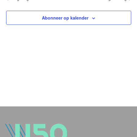
en
weer
Abonneer op kalender
navig