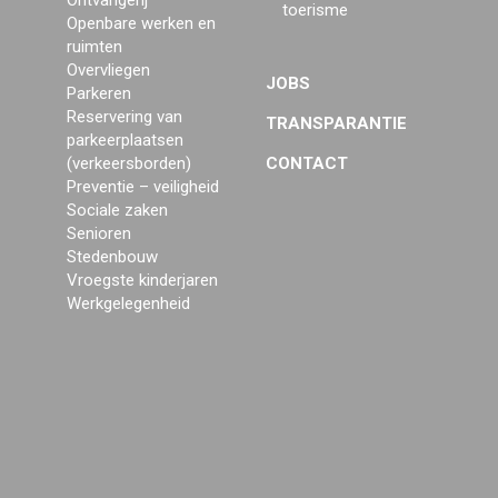
Ontvangerij
toerisme
Openbare werken en
ruimten
Overvliegen
JOBS
Parkeren
Reservering van
TRANSPARANTIE
parkeerplaatsen
(verkeersborden)
CONTACT
Preventie – veiligheid
Sociale zaken
Senioren
Stedenbouw
Vroegste kinderjaren
Werkgelegenheid