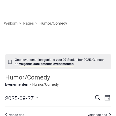
Welkom
Pages
Humor/Comedy
Geen evenementen gepland voor 27 September 2025. Ga naar
de
volgende aankomende evenementen
.
Humor/Comedy
Evenementen
Humor/Comedy
Even
Ev
2025-09-27
Zoeken
Dag
we
Selecteer
Zoek
nav
een
Vorige dag
Volgende dag
datum.