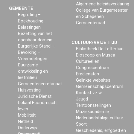
Algemene beleidsverklaring
GEMEENTE
College van Burgemeester
Begroting –
en Schepenen
Boekhouding
Gemeenteraad
Belastingen
Bezetting van het
openbaar domein
CULTUUR/VRIJE TIJD
Burgerlijke Stand –
Bibliotheek De Lettertuin
Bevolking –
Bioscoop en Musea
Vreemdelingen
Cultureel en
Duurzame
Congrescentrum
ontwikkeling en
Erediensten
leefmilieu
Gelinkte websites
Gemeentesecretariaat
Gemeenschapscentrum
Huisvesting
Kontakt v.z.w.
Juridische Dienst
Jeugd
Lokaal Economisch
Tentoonstellingen
leven
Muziekacademie
Mobiliteit
Nederlandstalige cultuur
Netheid
Sport
Onderwijs
Geschiedenis, erfgoed en