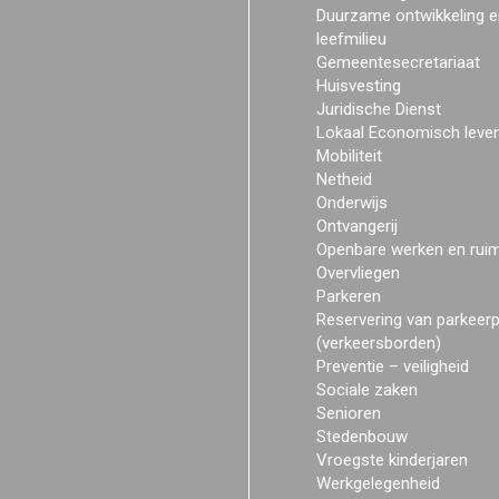
Duurzame ontwikkeling e
leefmilieu
Gemeentesecretariaat
Huisvesting
Juridische Dienst
Lokaal Economisch leve
Mobiliteit
Netheid
Onderwijs
Ontvangerij
Openbare werken en rui
Overvliegen
Parkeren
Reservering van parkeer
(verkeersborden)
Preventie – veiligheid
Sociale zaken
Senioren
Stedenbouw
Vroegste kinderjaren
Werkgelegenheid