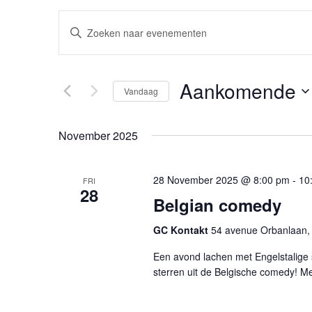
Evenementen
Vul
een
Zoeken
keyword
en
in.
Aankomende
Zoek
Vandaag
weergeven
voor
Selecteer
Evenementen
navigatie
een
met
November 2025
datum.
keyword.
28 November 2025 @ 8:00 pm
-
10
FRI
28
Belgian comedy
GC Kontakt
54 avenue Orbanlaan, 
Een avond lachen met Engelstalige
sterren uit de Belgische comedy! Me