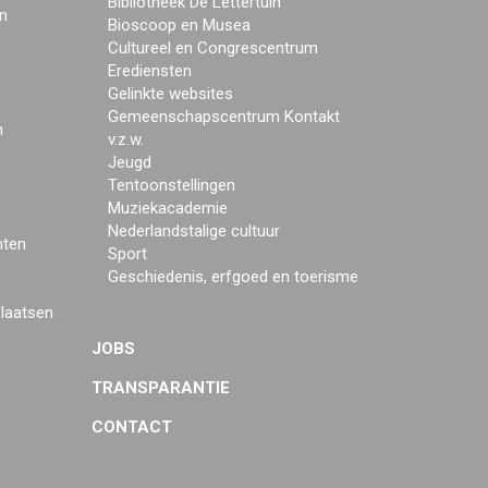
Bibliotheek De Lettertuin
n
Bioscoop en Musea
Cultureel en Congrescentrum
Erediensten
Gelinkte websites
Gemeenschapscentrum Kontakt
n
v.z.w.
Jeugd
Tentoonstellingen
Muziekacademie
Nederlandstalige cultuur
mten
Sport
Geschiedenis, erfgoed en toerisme
plaatsen
JOBS
TRANSPARANTIE
CONTACT