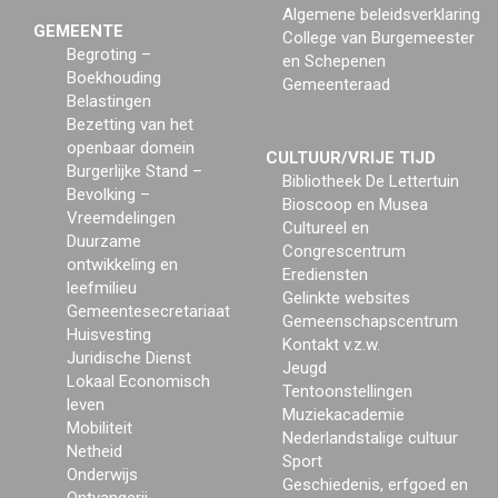
Algemene beleidsverklaring
GEMEENTE
College van Burgemeester
Begroting –
en Schepenen
Boekhouding
Gemeenteraad
Belastingen
Bezetting van het
openbaar domein
CULTUUR/VRIJE TIJD
Burgerlijke Stand –
Bibliotheek De Lettertuin
Bevolking –
Bioscoop en Musea
Vreemdelingen
Cultureel en
Duurzame
Congrescentrum
ontwikkeling en
Erediensten
leefmilieu
Gelinkte websites
Gemeentesecretariaat
Gemeenschapscentrum
Huisvesting
Kontakt v.z.w.
Juridische Dienst
Jeugd
Lokaal Economisch
Tentoonstellingen
leven
Muziekacademie
Mobiliteit
Nederlandstalige cultuur
Netheid
Sport
Onderwijs
Geschiedenis, erfgoed en