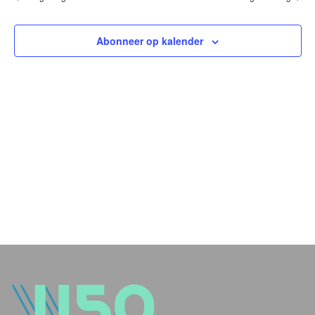
en
weer
Abonneer op kalender
navig