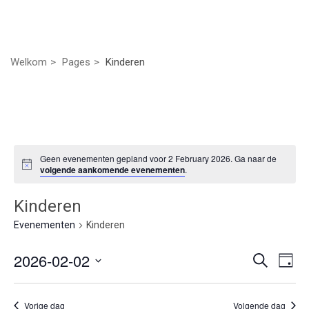
Welkom
Pages
Kinderen
Geen evenementen gepland voor 2 February 2026. Ga naar de
volgende aankomende evenementen
.
Kinderen
Evenementen
Kinderen
Even
Ev
2026-02-02
Zoeken
Dag
we
Selecteer
Zoek
nav
een
Vorige dag
Volgende dag
datum.