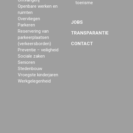
Ontvangerij
toerisme
Openbare werken en
ruimten
Overvliegen
JOBS
Parkeren
Reservering van
TRANSPARANTIE
parkeerplaatsen
(verkeersborden)
CONTACT
Preventie – veiligheid
Sociale zaken
Senioren
Stedenbouw
Vroegste kinderjaren
Werkgelegenheid