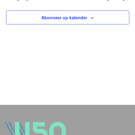
en
weer
Abonneer op kalender
navig