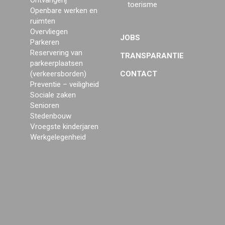
Ontvangerij
toerisme
Openbare werken en
ruimten
Overvliegen
JOBS
Parkeren
Reservering van
TRANSPARANTIE
parkeerplaatsen
(verkeersborden)
CONTACT
Preventie – veiligheid
Sociale zaken
Senioren
Stedenbouw
Vroegste kinderjaren
Werkgelegenheid