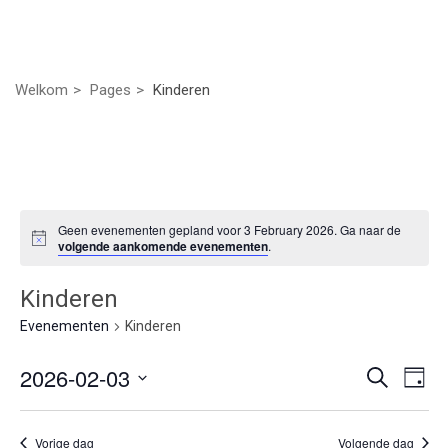
Welkom
Pages
Kinderen
Geen evenementen gepland voor 3 February 2026. Ga naar de
volgende aankomende evenementen
.
Kinderen
Evenementen
Kinderen
Even
Ev
2026-02-03
Zoeken
Dag
we
Selecteer
Zoek
nav
een
Vorige dag
Volgende dag
datum.