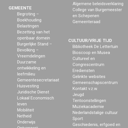
Algemene beleidsverklaring
GEMEENTE
College van Burgemeester
Begroting –
en Schepenen
Boekhouding
Gemeenteraad
Belastingen
Bezetting van het
openbaar domein
CULTUUR/VRIJE TIJD
Burgerlijke Stand –
Bibliotheek De Lettertuin
Bevolking –
Bioscoop en Musea
Vreemdelingen
Cultureel en
Duurzame
Congrescentrum
ontwikkeling en
Erediensten
leefmilieu
Gelinkte websites
Gemeentesecretariaat
Gemeenschapscentrum
Huisvesting
Kontakt v.z.w.
Juridische Dienst
Jeugd
Lokaal Economisch
Tentoonstellingen
leven
Muziekacademie
Mobiliteit
Nederlandstalige cultuur
Netheid
Sport
Onderwijs
Geschiedenis, erfgoed en