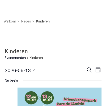
Welkom
Pages
Kinderen
Kinderen
Evenementen
Kinderen
Even
Ev
2026-06-13
Zoeken
Dag
we
Selecteer
Zoek
Nu bezig
nav
een
datum.
en
weer