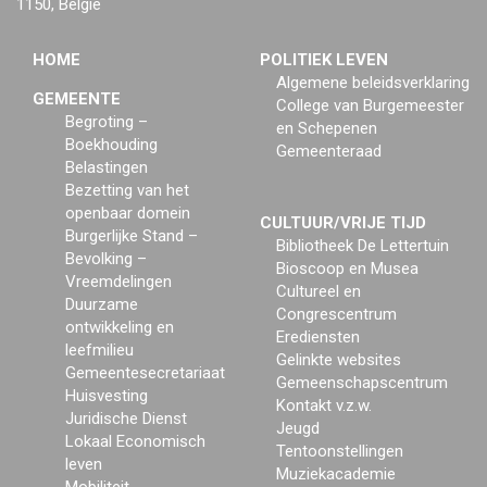
1150, België
HOME
POLITIEK LEVEN
Algemene beleidsverklaring
GEMEENTE
College van Burgemeester
Begroting –
en Schepenen
Boekhouding
Gemeenteraad
Belastingen
Bezetting van het
openbaar domein
CULTUUR/VRIJE TIJD
Burgerlijke Stand –
Bibliotheek De Lettertuin
Bevolking –
Bioscoop en Musea
Vreemdelingen
Cultureel en
Duurzame
Congrescentrum
ontwikkeling en
Erediensten
leefmilieu
Gelinkte websites
Gemeentesecretariaat
Gemeenschapscentrum
Huisvesting
Kontakt v.z.w.
Juridische Dienst
Jeugd
Lokaal Economisch
Tentoonstellingen
leven
Muziekacademie