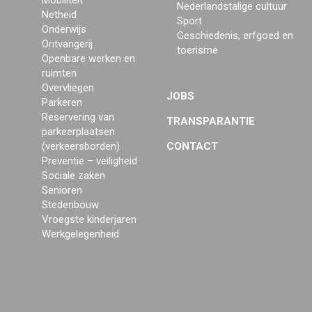
Mobiliteit
Nederlandstalige cultuur
Netheid
Sport
Onderwijs
Geschiedenis, erfgoed en
Ontvangerij
toerisme
Openbare werken en
ruimten
Overvliegen
JOBS
Parkeren
Reservering van
TRANSPARANTIE
parkeerplaatsen
(verkeersborden)
CONTACT
Preventie – veiligheid
Sociale zaken
Senioren
Stedenbouw
Vroegste kinderjaren
Werkgelegenheid