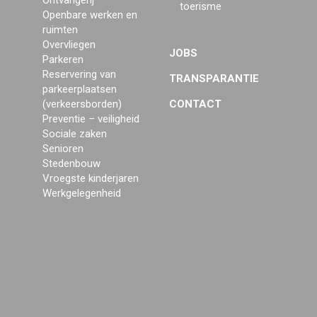
Ontvangerij
toerisme
Openbare werken en
ruimten
Overvliegen
JOBS
Parkeren
Reservering van
TRANSPARANTIE
parkeerplaatsen
(verkeersborden)
CONTACT
Preventie – veiligheid
Sociale zaken
Senioren
Stedenbouw
Vroegste kinderjaren
Werkgelegenheid