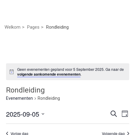
Welkom
Pages
Rondleiding
Geen evenementen gepland voor 5 September 2025. Ga naar de
volgende aankomende evenementen
.
Rondleiding
Evenementen
Rondleiding
Even
Ev
2025-09-05
Zoeken
Dag
we
Selecteer
Zoek
nav
een
Vorige dag
Volgende dag
datum.