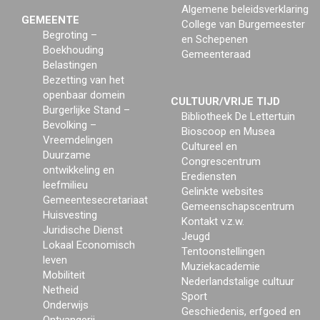
Algemene beleidsverklaring
GEMEENTE
College van Burgemeester
Begroting –
en Schepenen
Boekhouding
Gemeenteraad
Belastingen
Bezetting van het
openbaar domein
CULTUUR/VRIJE TIJD
Burgerlijke Stand –
Bibliotheek De Lettertuin
Bevolking –
Bioscoop en Musea
Vreemdelingen
Cultureel en
Duurzame
Congrescentrum
ontwikkeling en
Erediensten
leefmilieu
Gelinkte websites
Gemeentesecretariaat
Gemeenschapscentrum
Huisvesting
Kontakt v.z.w.
Juridische Dienst
Jeugd
Lokaal Economisch
Tentoonstellingen
leven
Muziekacademie
Mobiliteit
Nederlandstalige cultuur
Netheid
Sport
Onderwijs
Geschiedenis, erfgoed en