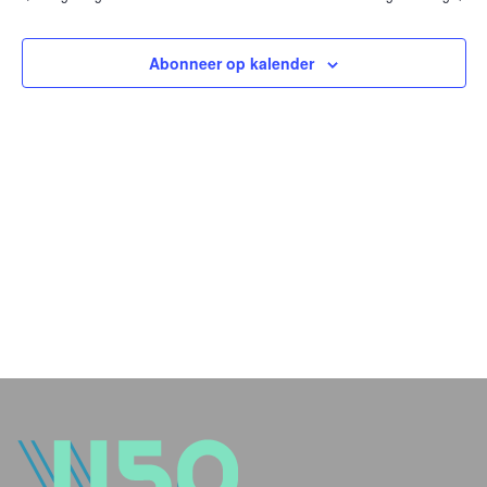
en
weer
Abonneer op kalender
navig