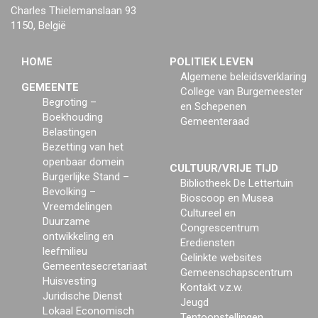
Charles Thielemanslaan 93
1150, België
HOME
POLITIEK LEVEN
Algemene beleidsverklaring
GEMEENTE
College van Burgemeester
Begroting –
en Schepenen
Boekhouding
Gemeenteraad
Belastingen
Bezetting van het
openbaar domein
CULTUUR/VRIJE TIJD
Burgerlijke Stand –
Bibliotheek De Lettertuin
Bevolking –
Bioscoop en Musea
Vreemdelingen
Cultureel en
Duurzame
Congrescentrum
ontwikkeling en
Erediensten
leefmilieu
Gelinkte websites
Gemeentesecretariaat
Gemeenschapscentrum
Huisvesting
Kontakt v.z.w.
Juridische Dienst
Jeugd
Lokaal Economisch
Tentoonstellingen