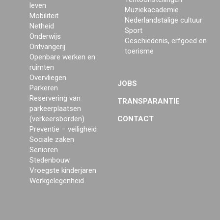
leven
Muziekacademie
Mobiliteit
Nederlandstalige cultuur
Netheid
Sport
Onderwijs
Geschiedenis, erfgoed en
Ontvangerij
toerisme
Openbare werken en
ruimten
Overvliegen
JOBS
Parkeren
Reservering van
TRANSPARANTIE
parkeerplaatsen
(verkeersborden)
CONTACT
Preventie – veiligheid
Sociale zaken
Senioren
Stedenbouw
Vroegste kinderjaren
Werkgelegenheid