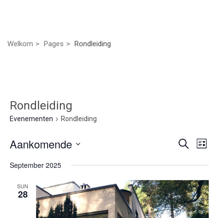
Welkom
Pages
Rondleiding
Rondleiding
Evenementen
Rondleiding
Even
Ev
Aankomende
Zoeken
Lijst
we
Selecteer
Zoek
September 2025
nav
een
datum.
en
SUN
28
weer