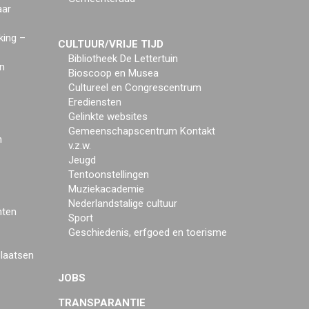
aar
king –
CULTUUR/VRIJE TIJD
Bibliotheek De Lettertuin
n
Bioscoop en Musea
Cultureel en Congrescentrum
Erediensten
Gelinkte websites
Gemeenschapscentrum Kontakt
n
v.z.w.
Jeugd
Tentoonstellingen
Muziekacademie
Nederlandstalige cultuur
mten
Sport
Geschiedenis, erfgoed en toerisme
plaatsen
JOBS
TRANSPARANTIE