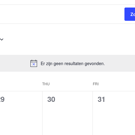
Z
Er zijn geen resultaten gevonden.
THU
FRI
0
0
0
29
30
31
evenementen,
evenementen,
evenement