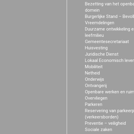
Bezetting van het openb
domein
Burgerlijke Stand – Bevol
Vreemdelingen
Duurzame ontwikkeling e
leefmilieu
Gemeentesecretariaat
Huisvesting
Juridische Dienst
Lokaal Economisch leve
Mobiliteit
Netheid
Onderwijs
Ontvangerij
Openbare werken en rui
Overvliegen
Parkeren
Reservering van parkeer
(verkeersborden)
Preventie – veiligheid
Sociale zaken