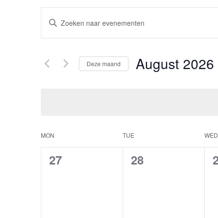
Evenementen
Vul
een
Zoeken
keyword
en
in.
August 2026
Zoek
Deze maand
weergeven
voor
Selecteer
Evenementen
navigatie
een
met
datum.
keyword.
Kalender
MON
TUE
WED
van
0
0
27
28
Evenementen
evenementen,
evenementen,