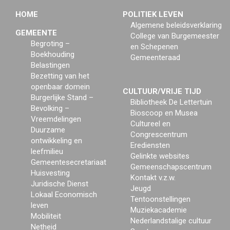
HOME
POLITIEK LEVEN
Algemene beleidsverklaring
GEMEENTE
College van Burgemeester
Begroting –
en Schepenen
Boekhouding
Gemeenteraad
Belastingen
Bezetting van het
openbaar domein
CULTUUR/VRIJE TIJD
Burgerlijke Stand –
Bibliotheek De Lettertuin
Bevolking –
Bioscoop en Musea
Vreemdelingen
Cultureel en
Duurzame
Congrescentrum
ontwikkeling en
Erediensten
leefmilieu
Gelinkte websites
Gemeentesecretariaat
Gemeenschapscentrum
Huisvesting
Kontakt v.z.w.
Juridische Dienst
Jeugd
Lokaal Economisch
Tentoonstellingen
leven
Muziekacademie
Mobiliteit
Nederlandstalige cultuur
Netheid