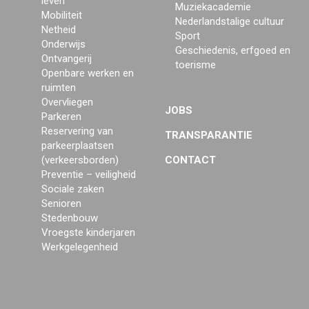
leven
Muziekacademie
Mobiliteit
Nederlandstalige cultuur
Netheid
Sport
Onderwijs
Geschiedenis, erfgoed en
Ontvangerij
toerisme
Openbare werken en
ruimten
Overvliegen
JOBS
Parkeren
Reservering van
TRANSPARANTIE
parkeerplaatsen
(verkeersborden)
CONTACT
Preventie – veiligheid
Sociale zaken
Senioren
Stedenbouw
Vroegste kinderjaren
Werkgelegenheid