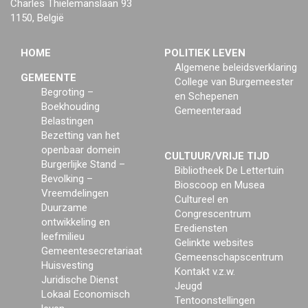
Charles Thielemanslaan 93
1150, België
HOME
POLITIEK LEVEN
Algemene beleidsverklaring
GEMEENTE
College van Burgemeester
Begroting –
en Schepenen
Boekhouding
Gemeenteraad
Belastingen
Bezetting van het
openbaar domein
CULTUUR/VRIJE TIJD
Burgerlijke Stand –
Bibliotheek De Lettertuin
Bevolking –
Bioscoop en Musea
Vreemdelingen
Cultureel en
Duurzame
Congrescentrum
ontwikkeling en
Erediensten
leefmilieu
Gelinkte websites
Gemeentesecretariaat
Gemeenschapscentrum
Huisvesting
Kontakt v.z.w.
Juridische Dienst
Jeugd
Lokaal Economisch
Tentoonstellingen