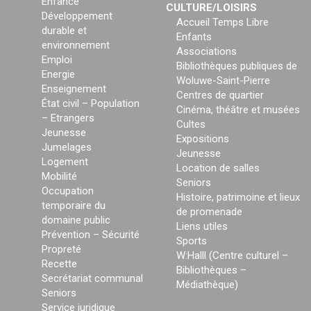
Enfance
CULTURE/LOISIRS
Développement
Accueil Temps Libre
durable et
Enfants
environnement
Associations
Emploi
Bibliothèques publiques de
Energie
Woluwe-Saint-Pierre
Enseignement
Centres de quartier
État civil – Population
Cinéma, théâtre et musées
– Etrangers
Cultes
Jeunesse
Expositions
Jumelages
Jeunesse
Logement
Location de salles
Mobilité
Seniors
Occupation
Histoire, patrimoine et lieux
temporaire du
de promenade
domaine public
Liens utiles
Prévention – Sécurité
Sports
Propreté
W:Halll (Centre culturel –
Recette
Bibliothèques –
Secrétariat communal
Médiathèque)
Seniors
Service juridique