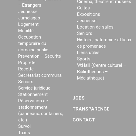
Cinéma, théâtre et musées
– Etrangers
Cultes
Jeunesse
Expositions
Jumelages
Jeunesse
Logement
Location de salles
Mobilité
Seniors
Occupation
Histoire, patrimoine et lieux
temporaire du
de promenade
domaine public
Liens utiles
Prévention – Sécurité
Sports
Propreté
W:Halll (Centre culturel –
Recette
Bibliothèques –
Secrétariat communal
Médiathèque)
Seniors
Service juridique
Stationnement
JOBS
Réservation de
stationnement
TRANSPARENCE
(panneaux, containers,
etc.)
CONTACT
Survol
Taxes