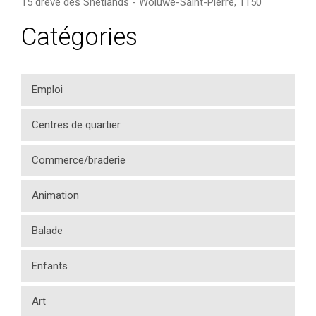
15 drève des Shetlands
-
Woluwe-Saint-Pierre
,
1150
Catégories
Emploi
Centres de quartier
Commerce/braderie
Animation
Balade
Enfants
Art