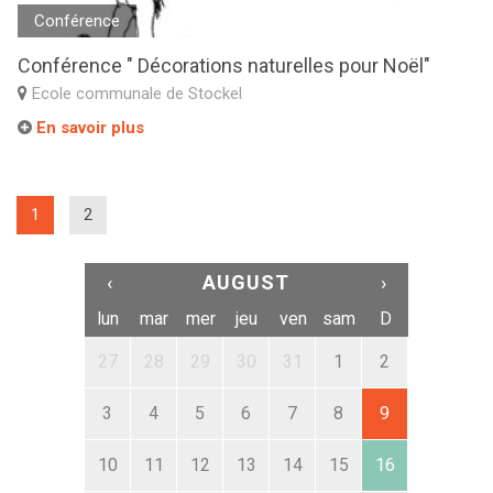
Conférence
Conférence " Décorations naturelles pour Noël"
Ecole communale de Stockel
En savoir plus
(current)
1
2
‹
AUGUST
›
lun
mar
mer
jeu
ven
sam
D
27
28
29
30
31
1
2
3
4
5
6
7
8
9
10
11
12
13
14
15
16