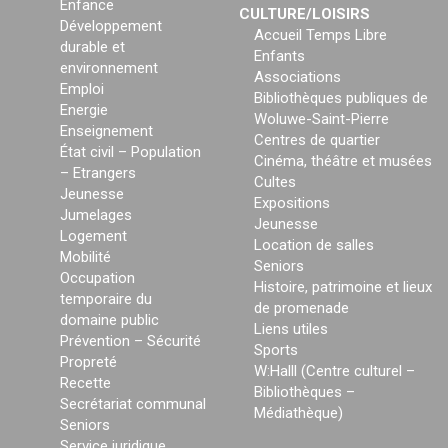
Enfance
CULTURE/LOISIRS
Développement
Accueil Temps Libre
durable et
Enfants
environnement
Associations
Emploi
Bibliothèques publiques de
Energie
Woluwe-Saint-Pierre
Enseignement
Centres de quartier
État civil – Population
Cinéma, théâtre et musées
– Etrangers
Cultes
Jeunesse
Expositions
Jumelages
Jeunesse
Logement
Location de salles
Mobilité
Seniors
Occupation
Histoire, patrimoine et lieux
temporaire du
de promenade
domaine public
Liens utiles
Prévention – Sécurité
Sports
Propreté
W:Halll (Centre culturel –
Recette
Bibliothèques –
Secrétariat communal
Médiathèque)
Seniors
Service juridique