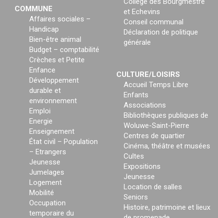
Collège des Bourgmestre
COMMUNE
et Echevins
Affaires sociales –
Conseil communal
Handicap
Déclaration de politique
Bien-être animal
générale
Budget – comptabilité
Crèches et Petite
Enfance
CULTURE/LOISIRS
Développement
Accueil Temps Libre
durable et
Enfants
environnement
Associations
Emploi
Bibliothèques publiques de
Energie
Woluwe-Saint-Pierre
Enseignement
Centres de quartier
État civil – Population
Cinéma, théâtre et musées
– Etrangers
Cultes
Jeunesse
Expositions
Jumelages
Jeunesse
Logement
Location de salles
Mobilité
Seniors
Occupation
Histoire, patrimoine et lieux
temporaire du
de promenade