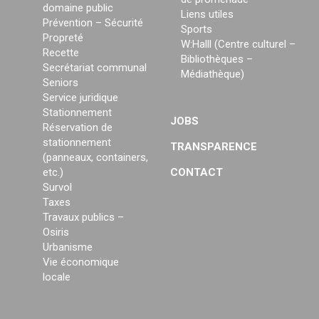
domaine public
Liens utiles
Prévention – Sécurité
Sports
Propreté
W:Halll (Centre culturel –
Recette
Bibliothèques –
Secrétariat communal
Médiathèque)
Seniors
Service juridique
Stationnement
JOBS
Réservation de
stationnement
TRANSPARENCE
(panneaux, containers,
etc.)
CONTACT
Survol
Taxes
Travaux publics –
Osiris
Urbanisme
Vie économique
locale