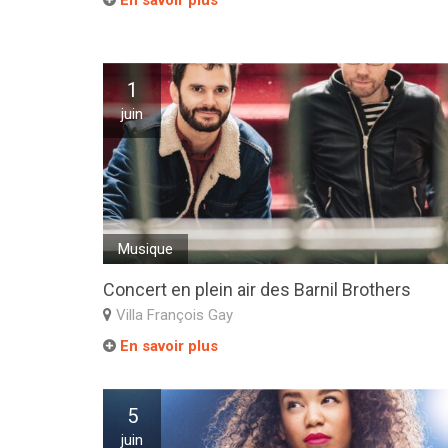
En savoir plus
1
juin
Musique
Concert en plein air des Barnil Brothers
Villa François Gay
En savoir plus
5
juin