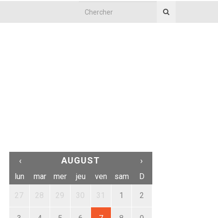
‹
AUGUST
›
lun
mar
mer
jeu
ven
sam
D
27
28
29
30
31
1
2