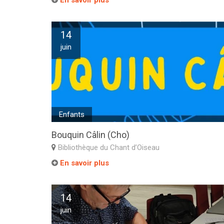
En savoir plus
14
juin
Enfants
Bouquin Câlin (Cho)
Bibliothèque du Chant d’Oiseau
En savoir plus
14
juin