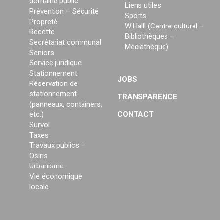
domaine public
Liens utiles
Prévention – Sécurité
Sports
Propreté
W:Halll (Centre culturel –
Recette
Bibliothèques –
Secrétariat communal
Médiathèque)
Seniors
Service juridique
Stationnement
JOBS
Réservation de
stationnement
TRANSPARENCE
(panneaux, containers,
etc.)
CONTACT
Survol
Taxes
Travaux publics –
Osiris
Urbanisme
Vie économique
locale