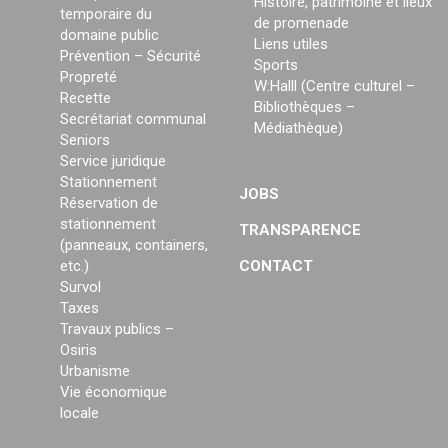
Histoire, patrimoine et lieux
temporaire du
de promenade
domaine public
Liens utiles
Prévention – Sécurité
Sports
Propreté
W:Halll (Centre culturel –
Recette
Bibliothèques –
Secrétariat communal
Médiathèque)
Seniors
Service juridique
Stationnement
JOBS
Réservation de
stationnement
TRANSPARENCE
(panneaux, containers,
etc.)
CONTACT
Survol
Taxes
Travaux publics –
Osiris
Urbanisme
Vie économique
locale