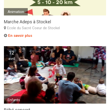
Animation
Marche Adeps à Stockel
Ecole du Sacré Coeur de Stockel
En savoir plus
12
avril
Enfants
Bébé concert