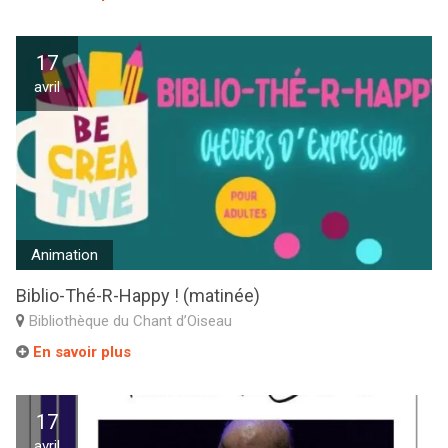
17
avril
Animation
Biblio-Thé-R-Happy ! (matinée)
Bibliothèque du Chant d’Oiseau
En savoir plus
17
avril