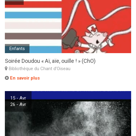
Enfants
Soirée Doudou « Aï, aïe, ouille ! » (ChO)
Bibliothèque du Chant d’Oiseau
En savoir plus
15 - Avr
26 - Avr