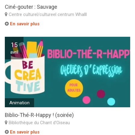
Ciné-gouter : Sauvage
Centre culturel/cultureel centrum Whalll
En savoir plus
15
avril
Animation
Biblio-Thé-R-Happy ! (soirée)
Bibliothèque du Chant d’Oiseau
En savoir plus