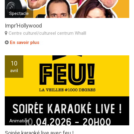
Spectacle
Impr’Hollywood
Centre culturel/cultureel centrum Whalll
En savoir plus
10
avril
Animation
Soirée karaoké live avec feu !