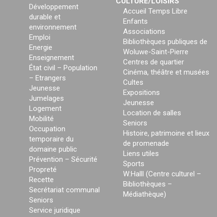
CULTURE/LOISIRS
Développement
Accueil Temps Libre
durable et
Enfants
environnement
Associations
Emploi
Bibliothèques publiques de
Energie
Woluwe-Saint-Pierre
Enseignement
Centres de quartier
État civil – Population
Cinéma, théâtre et musées
– Etrangers
Cultes
Jeunesse
Expositions
Jumelages
Jeunesse
Logement
Location de salles
Mobilité
Seniors
Occupation
Histoire, patrimoine et lieux
temporaire du
de promenade
domaine public
Liens utiles
Prévention – Sécurité
Sports
Propreté
W:Halll (Centre culturel –
Recette
Bibliothèques –
Secrétariat communal
Médiathèque)
Seniors
Service juridique