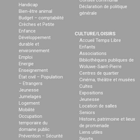
Conseil communal
Handicap
Déclaration de politique
Bien-être animal
générale
Budget – comptabilité
Crèches et Petite
Enfance
CULTURE/LOISIRS
Développement
Accueil Temps Libre
durable et
Enfants
environnement
Associations
Emploi
Bibliothèques publiques de
Energie
Woluwe-Saint-Pierre
Enseignement
Centres de quartier
État civil – Population
Cinéma, théâtre et musées
– Etrangers
Cultes
Jeunesse
Expositions
Jumelages
Jeunesse
Logement
Location de salles
Mobilité
Seniors
Occupation
Histoire, patrimoine et lieux
temporaire du
de promenade
domaine public
Liens utiles
Prévention – Sécurité
Sports