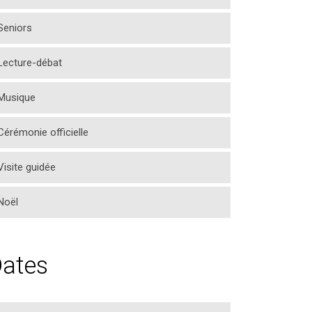
Seniors
Lecture-débat
Musique
Cérémonie officielle
Visite guidée
Noël
ates