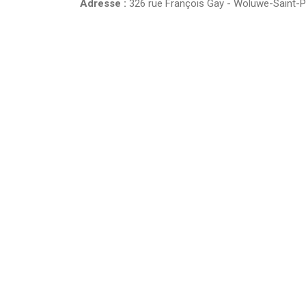
Adresse :
326 rue François Gay
-
Woluwe-Saint-P