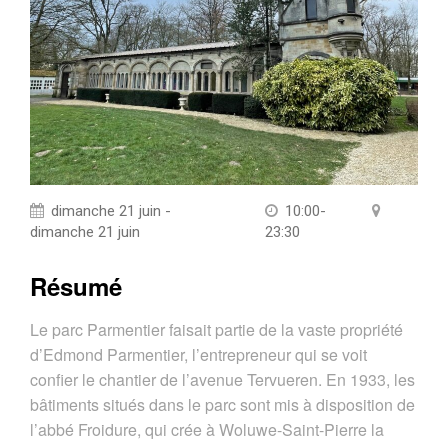
dimanche 21 juin -
10:00-
dimanche 21 juin
23:30
Résumé
Le parc Parmentier faisait partie de la vaste propriété
d’Edmond Parmentier, l’entrepreneur qui se voit
confier le chantier de l’avenue Tervueren. En 1933, les
bâtiments situés dans le parc sont mis à disposition de
l’abbé Froidure, qui crée à Woluwe-Saint-Pierre la