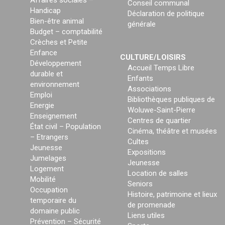
Affaires sociales –
Conseil communal
Handicap
Déclaration de politique
Bien-être animal
générale
Budget – comptabilité
Crèches et Petite
Enfance
CULTURE/LOISIRS
Développement
Accueil Temps Libre
durable et
Enfants
environnement
Associations
Emploi
Bibliothèques publiques de
Energie
Woluwe-Saint-Pierre
Enseignement
Centres de quartier
État civil – Population
Cinéma, théâtre et musées
– Etrangers
Cultes
Jeunesse
Expositions
Jumelages
Jeunesse
Logement
Location de salles
Mobilité
Seniors
Occupation
Histoire, patrimoine et lieux
temporaire du
de promenade
domaine public
Liens utiles
Prévention – Sécurité