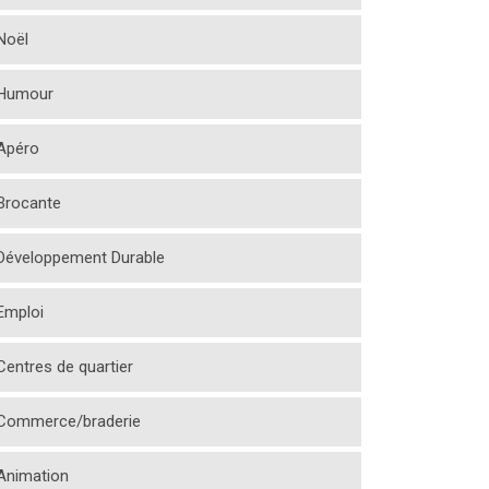
Noël
Humour
Apéro
Brocante
Développement Durable
Emploi
Centres de quartier
Commerce/braderie
Animation