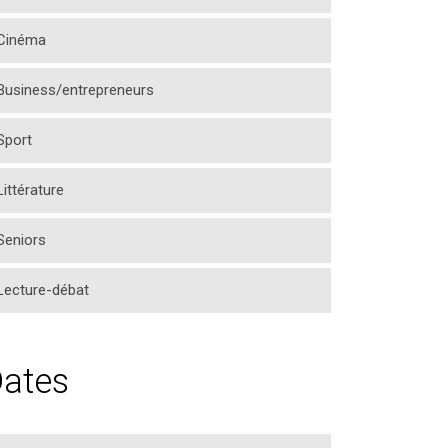
Cinéma
Business/entrepreneurs
Sport
Littérature
Seniors
Lecture-débat
ates