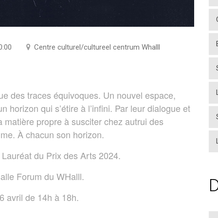
0:00
Centre culturel/cultureel centrum Whalll
que des traces équivoques. Un nouvel espace,
n horizon qui s’étire à l’infini. Par leur dialogue et
la matière propre à susciter chez autrui des
ime. À chacun son horizon.
 Lauréat du Prix des Arts 2024.
salle Forum du WHalll.
D
6 avril de 14h à 18h.