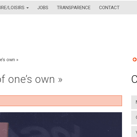
URE/LOISIRS
JOBS
TRANSPARENCE
CONTACT
ne’s own »
of one’s own »
C