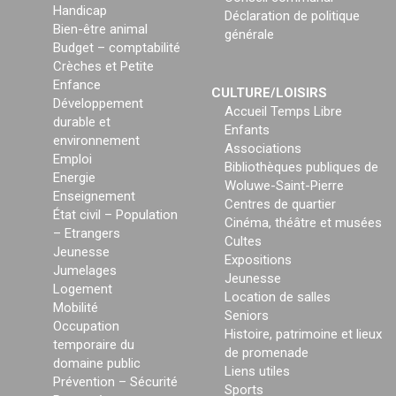
Handicap
Déclaration de politique
Bien-être animal
générale
Budget – comptabilité
Crèches et Petite
Enfance
CULTURE/LOISIRS
Développement
Accueil Temps Libre
durable et
Enfants
environnement
Associations
Emploi
Bibliothèques publiques de
Energie
Woluwe-Saint-Pierre
Enseignement
Centres de quartier
État civil – Population
Cinéma, théâtre et musées
– Etrangers
Cultes
Jeunesse
Expositions
Jumelages
Jeunesse
Logement
Location de salles
Mobilité
Seniors
Occupation
Histoire, patrimoine et lieux
temporaire du
de promenade
domaine public
Liens utiles
Prévention – Sécurité
Sports