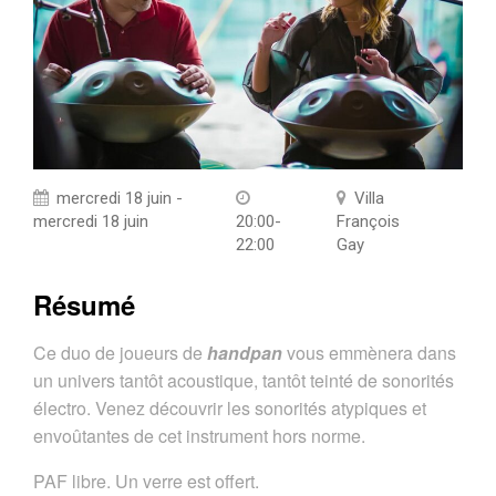
mercredi 18 juin -
Villa
mercredi 18 juin
20:00-
François
22:00
Gay
Résumé
Ce duo de joueurs de
handpan
vous emmènera dans
un univers tantôt acoustique, tantôt teinté de sonorités
électro. Venez découvrir les sonorités atypiques et
envoûtantes de cet instrument hors norme.
PAF libre. Un verre est offert.