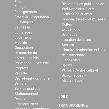
Emploi
Bibliothèques publiques de
Energie
Woluwe-Saint-Pierre
Enseignement
Centres de quartier
État civil – Population
Cinéma, théâtre et musées
– Etrangers
Cultes
Jeunesse
Expositions
Jumelages
Jeunesse
Logement
Location de salles
Mobilité
Seniors
Occupation
Histoire, patrimoine et lieux
temporaire du
de promenade
domaine public
Liens utiles
Prévention – Sécurité
Sports
Propreté
W:Halll (Centre culturel –
Recette
Bibliothèques –
Secrétariat communal
Médiathèque)
Seniors
Service juridique
Stationnement
JOBS
Réservation de
stationnement
TRANSPARENCE