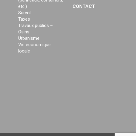
(panneaux, containers,
etc.)
CONTACT
Survol
Taxes
Travaux publics –
Osiris
Urbanisme
Vie économique
locale