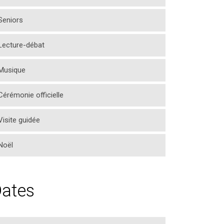
Seniors
Lecture-débat
Musique
Cérémonie officielle
Visite guidée
Noël
ates