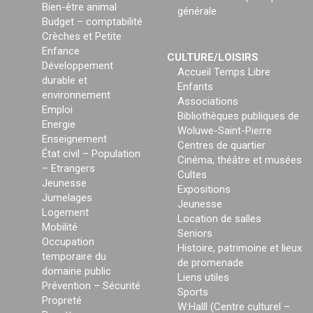
Bien-être animal
générale
Budget – comptabilité
Crèches et Petite
Enfance
CULTURE/LOISIRS
Développement
Accueil Temps Libre
durable et
Enfants
environnement
Associations
Emploi
Bibliothèques publiques de
Energie
Woluwe-Saint-Pierre
Enseignement
Centres de quartier
État civil – Population
Cinéma, théâtre et musées
– Etrangers
Cultes
Jeunesse
Expositions
Jumelages
Jeunesse
Logement
Location de salles
Mobilité
Seniors
Occupation
Histoire, patrimoine et lieux
temporaire du
de promenade
domaine public
Liens utiles
Prévention – Sécurité
Sports
Propreté
W:Halll (Centre culturel –