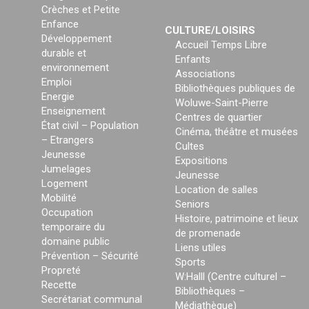
Crèches et Petite
Enfance
CULTURE/LOISIRS
Développement
Accueil Temps Libre
durable et
Enfants
environnement
Associations
Emploi
Bibliothèques publiques de
Energie
Woluwe-Saint-Pierre
Enseignement
Centres de quartier
État civil – Population
Cinéma, théâtre et musées
– Etrangers
Cultes
Jeunesse
Expositions
Jumelages
Jeunesse
Logement
Location de salles
Mobilité
Seniors
Occupation
Histoire, patrimoine et lieux
temporaire du
de promenade
domaine public
Liens utiles
Prévention – Sécurité
Sports
Propreté
W:Halll (Centre culturel –
Recette
Bibliothèques –
Secrétariat communal
Médiathèque)