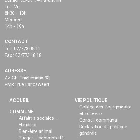
Dernier ticket 1/4h avant fin
Lu - Ve
8h30 - 13h
Mercredi
14h - 16h
CONTACT
Tél : 02/773.05.11
Fax : 02/773.18.18
ADRESSE
Av. Ch. Thielemans 93
PMR : rue Lancsweert
ACCUEIL
VIE POLITIQUE
Collège des Bourgmestre
COMMUNE
et Echevins
Affaires sociales –
Conseil communal
Handicap
Déclaration de politique
Bien-être animal
générale
Budget – comptabilité