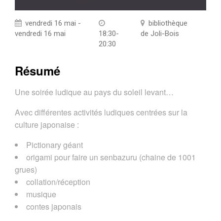
vendredi 16 mai -
bibliothèque
vendredi 16 mai
18:30-
de Joli-Bois
20:30
Résumé
Une soirée ludique au pays du soleil levant…
Avec différentes activités ludiques centrées sur la
culture japonaise :
Pictionary géant
origami pour faire un senbazuru (chaine de 1001
grues)
collation/réception
musique
contes japonais