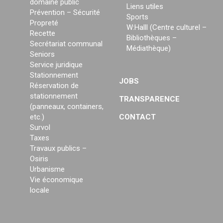
domaine public
Liens utiles
Prévention – Sécurité
Sports
Propreté
W:Halll (Centre culturel –
Recette
Bibliothèques –
Secrétariat communal
Médiathèque)
Seniors
Service juridique
Stationnement
JOBS
Réservation de
stationnement
TRANSPARENCE
(panneaux, containers,
etc.)
CONTACT
Survol
Taxes
Travaux publics –
Osiris
Urbanisme
Vie économique
locale