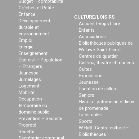
Budget – comptabilité
Crèches et Petite
Enfance
CULTURE/LOISIRS
Développement
Accueil Temps Libre
durable et
Enfants
environnement
Associations
Emploi
Bibliothèques publiques de
Energie
Woluwe-Saint-Pierre
Enseignement
Centres de quartier
État civil – Population
Cinéma, théâtre et musées
– Etrangers
Cultes
Jeunesse
Expositions
Jumelages
Jeunesse
Logement
Location de salles
Mobilité
Seniors
Occupation
Histoire, patrimoine et lieux
temporaire du
de promenade
domaine public
Liens utiles
Prévention – Sécurité
Sports
Propreté
W:Halll (Centre culturel –
Recette
Bibliothèques –
Secrétariat communal