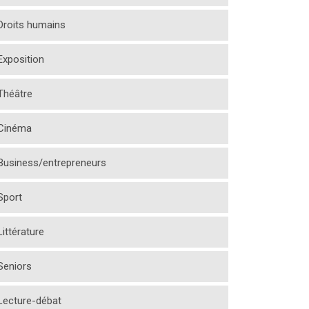
Droits humains
Exposition
Théâtre
Cinéma
Business/entrepreneurs
Sport
Littérature
Seniors
Lecture-débat