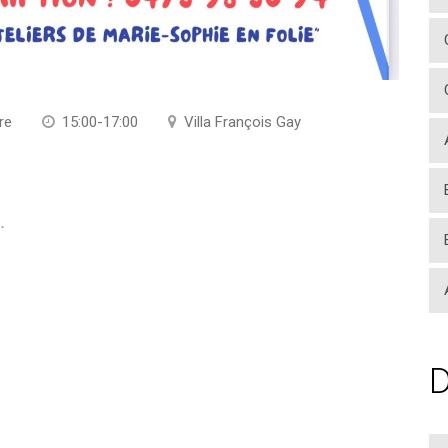
re
15:00-17:00
Villa François Gay
.
D