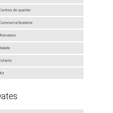
Centres de quartier
Commerce/braderie
Animation
Balade
Enfants
Art
ates