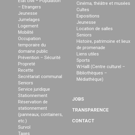
État civil – Population
Cinéma, théâtre et musées
– Etrangers
Cultes
Jeunesse
Expositions
Jumelages
Jeunesse
Logement
Location de salles
Mobilité
Seniors
Occupation
Histoire, patrimoine et lieux
temporaire du
de promenade
domaine public
Liens utiles
Prévention – Sécurité
Sports
Propreté
W:Halll (Centre culturel –
Recette
Bibliothèques –
Secrétariat communal
Médiathèque)
Seniors
Service juridique
Stationnement
JOBS
Réservation de
stationnement
TRANSPARENCE
(panneaux, containers,
etc.)
CONTACT
Survol
Taxes