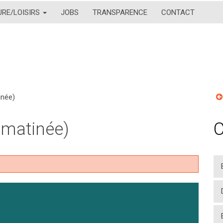
URE/LOISIRS
JOBS
TRANSPARENCE
CONTACT
inée)
(matinée)
C