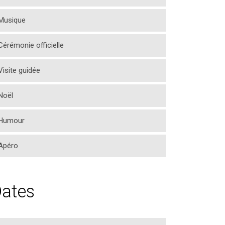
Musique
Cérémonie officielle
Visite guidée
Noël
Humour
Apéro
ates