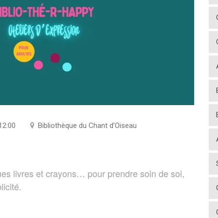
12:00
Bibliothèque du Chant d’Oiseau
es livres et crayons… pour prendre soin de soi,
icité.