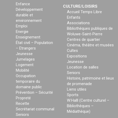
Enfance
CULTURE/LOISIRS
Développement
Accueil Temps Libre
durable et
Enfants
environnement
Associations
Emploi
Bibliothèques publiques de
Energie
Woluwe-Saint-Pierre
Enseignement
Centres de quartier
État civil – Population
Cinéma, théâtre et musées
– Etrangers
Cultes
Jeunesse
Expositions
Jumelages
Jeunesse
Logement
Location de salles
Mobilité
Seniors
Occupation
Histoire, patrimoine et lieux
temporaire du
de promenade
domaine public
Liens utiles
Prévention – Sécurité
Sports
Propreté
W:Halll (Centre culturel –
Recette
Bibliothèques –
Secrétariat communal
Médiathèque)
Seniors