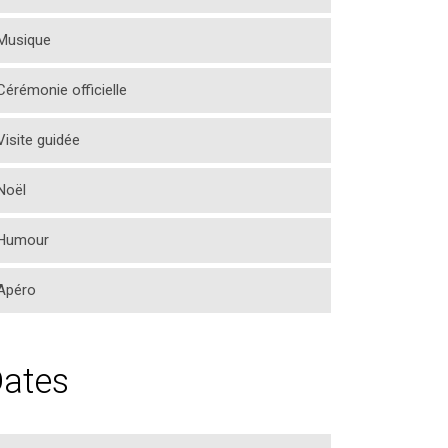
Musique
Cérémonie officielle
Visite guidée
Noël
Humour
Apéro
ates