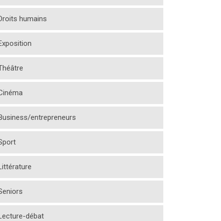
Droits humains
Exposition
Théâtre
Cinéma
Business/entrepreneurs
Sport
Littérature
Seniors
Lecture-débat