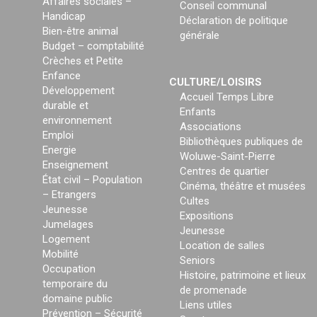
Affaires sociales –
Conseil communal
Handicap
Déclaration de politique
Bien-être animal
générale
Budget – comptabilité
Crèches et Petite
Enfance
CULTURE/LOISIRS
Développement
Accueil Temps Libre
durable et
Enfants
environnement
Associations
Emploi
Bibliothèques publiques de
Energie
Woluwe-Saint-Pierre
Enseignement
Centres de quartier
État civil – Population
Cinéma, théâtre et musées
– Etrangers
Cultes
Jeunesse
Expositions
Jumelages
Jeunesse
Logement
Location de salles
Mobilité
Seniors
Occupation
Histoire, patrimoine et lieux
temporaire du
de promenade
domaine public
Liens utiles
Prévention – Sécurité