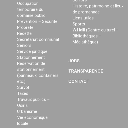
Seniors
Occupation
Histoire, patrimoine et lieux
temporaire du
de promenade
domaine public
Liens utiles
Prévention – Sécurité
Sports
Propreté
W:Halll (Centre culturel –
Recette
Bibliothèques –
Secrétariat communal
Médiathèque)
Seniors
Service juridique
Stationnement
JOBS
Réservation de
stationnement
TRANSPARENCE
(panneaux, containers,
etc.)
CONTACT
Survol
Taxes
Travaux publics –
Osiris
Urbanisme
Vie économique
locale