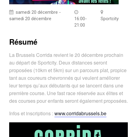
samedi 20 décembre -
samedi 20 décembre
16:00-
Sportcity
21:00
Résumé
La Brussels Corrida revient le 20 décembre prochain
au départ de Sportcity. Deux distances seront
proposées (10km et 5km) sur un parcours plat, propice
tant aux coureurs chevronnés qui veulent améliorer
leur temps qu’aux débutants qui se lancent dans une
première course. Une fast race réservée aux élites et
des courses pour enfants seront également proposées.
Infos et inscriptions :
www.corridabrussels.be