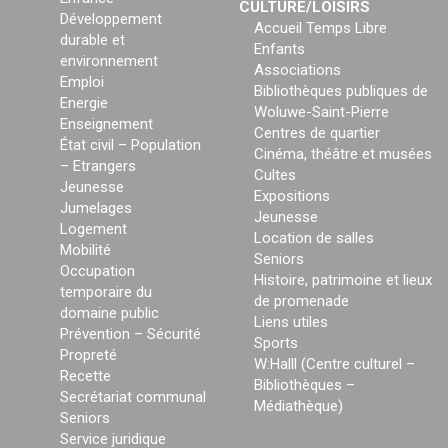
CULTURE/LOISIRS
Développement
Accueil Temps Libre
durable et
Enfants
environnement
Associations
Emploi
Bibliothèques publiques de
Energie
Woluwe-Saint-Pierre
Enseignement
Centres de quartier
État civil – Population
Cinéma, théâtre et musées
– Etrangers
Cultes
Jeunesse
Expositions
Jumelages
Jeunesse
Logement
Location de salles
Mobilité
Seniors
Occupation
Histoire, patrimoine et lieux
temporaire du
de promenade
domaine public
Liens utiles
Prévention – Sécurité
Sports
Propreté
W:Halll (Centre culturel –
Recette
Bibliothèques –
Secrétariat communal
Médiathèque)
Seniors
Service juridique