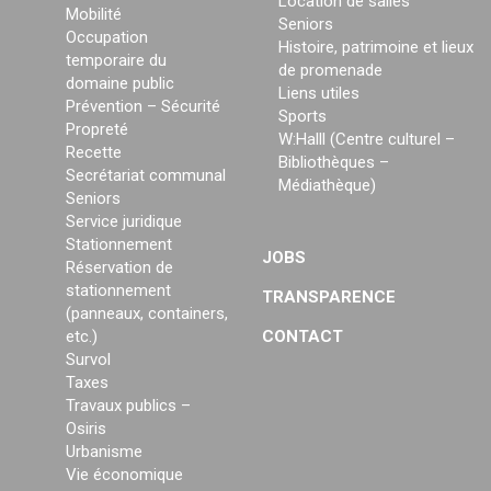
Location de salles
Mobilité
Seniors
Occupation
Histoire, patrimoine et lieux
temporaire du
de promenade
domaine public
Liens utiles
Prévention – Sécurité
Sports
Propreté
W:Halll (Centre culturel –
Recette
Bibliothèques –
Secrétariat communal
Médiathèque)
Seniors
Service juridique
Stationnement
JOBS
Réservation de
stationnement
TRANSPARENCE
(panneaux, containers,
etc.)
CONTACT
Survol
Taxes
Travaux publics –
Osiris
Urbanisme
Vie économique