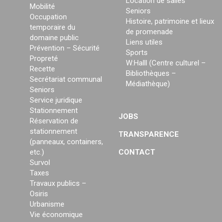
Location de salles
Mobilité
Seniors
Occupation
Histoire, patrimoine et lieux
temporaire du
de promenade
domaine public
Liens utiles
Prévention – Sécurité
Sports
Propreté
W:Halll (Centre culturel –
Recette
Bibliothèques –
Secrétariat communal
Médiathèque)
Seniors
Service juridique
Stationnement
JOBS
Réservation de
stationnement
TRANSPARENCE
(panneaux, containers,
etc.)
CONTACT
Survol
Taxes
Travaux publics –
Osiris
Urbanisme
Vie économique