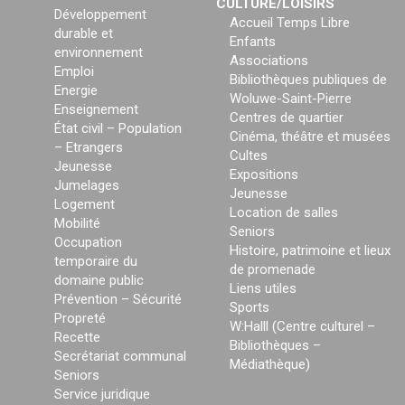
CULTURE/LOISIRS
Développement
Accueil Temps Libre
durable et
Enfants
environnement
Associations
Emploi
Bibliothèques publiques de
Energie
Woluwe-Saint-Pierre
Enseignement
Centres de quartier
État civil – Population
Cinéma, théâtre et musées
– Etrangers
Cultes
Jeunesse
Expositions
Jumelages
Jeunesse
Logement
Location de salles
Mobilité
Seniors
Occupation
Histoire, patrimoine et lieux
temporaire du
de promenade
domaine public
Liens utiles
Prévention – Sécurité
Sports
Propreté
W:Halll (Centre culturel –
Recette
Bibliothèques –
Secrétariat communal
Médiathèque)
Seniors
Service juridique