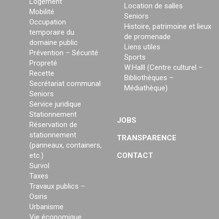
Logement
Location de salles
Mobilité
Seniors
Occupation
Histoire, patrimoine et lieux
temporaire du
de promenade
domaine public
Liens utiles
Prévention – Sécurité
Sports
Propreté
W:Halll (Centre culturel –
Recette
Bibliothèques –
Secrétariat communal
Médiathèque)
Seniors
Service juridique
Stationnement
JOBS
Réservation de
stationnement
TRANSPARENCE
(panneaux, containers,
etc.)
CONTACT
Survol
Taxes
Travaux publics –
Osiris
Urbanisme
Vie économique