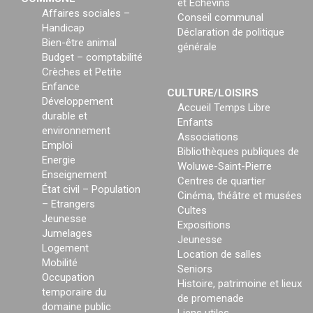
et Echevins
Affaires sociales –
Conseil communal
Handicap
Déclaration de politique
Bien-être animal
générale
Budget – comptabilité
Crèches et Petite
Enfance
CULTURE/LOISIRS
Développement
Accueil Temps Libre
durable et
Enfants
environnement
Associations
Emploi
Bibliothèques publiques de
Energie
Woluwe-Saint-Pierre
Enseignement
Centres de quartier
État civil – Population
Cinéma, théâtre et musées
– Etrangers
Cultes
Jeunesse
Expositions
Jumelages
Jeunesse
Logement
Location de salles
Mobilité
Seniors
Occupation
Histoire, patrimoine et lieux
temporaire du
de promenade
domaine public