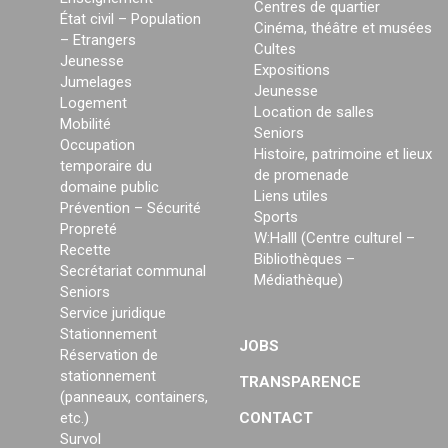
Centres de quartier
État civil – Population
Cinéma, théâtre et musées
– Etrangers
Cultes
Jeunesse
Expositions
Jumelages
Jeunesse
Logement
Location de salles
Mobilité
Seniors
Occupation
Histoire, patrimoine et lieux
temporaire du
de promenade
domaine public
Liens utiles
Prévention – Sécurité
Sports
Propreté
W:Halll (Centre culturel –
Recette
Bibliothèques –
Secrétariat communal
Médiathèque)
Seniors
Service juridique
Stationnement
JOBS
Réservation de
stationnement
TRANSPARENCE
(panneaux, containers,
etc.)
CONTACT
Survol