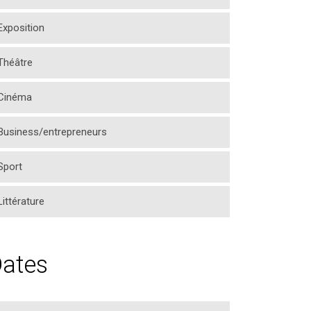
Exposition
Théâtre
Cinéma
Business/entrepreneurs
Sport
Littérature
ates