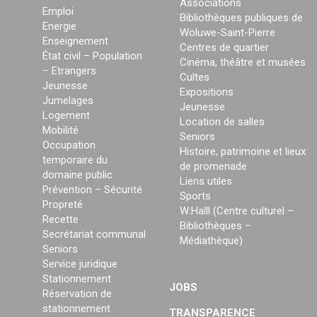
Associations
Emploi
Bibliothèques publiques de
Energie
Woluwe-Saint-Pierre
Enseignement
Centres de quartier
État civil – Population
Cinéma, théâtre et musées
– Etrangers
Cultes
Jeunesse
Expositions
Jumelages
Jeunesse
Logement
Location de salles
Mobilité
Seniors
Occupation
Histoire, patrimoine et lieux
temporaire du
de promenade
domaine public
Liens utiles
Prévention – Sécurité
Sports
Propreté
W:Halll (Centre culturel –
Recette
Bibliothèques –
Secrétariat communal
Médiathèque)
Seniors
Service juridique
Stationnement
JOBS
Réservation de
stationnement
TRANSPARENCE