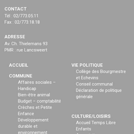
CONTACT
Tél : 02/773.05.11
Fax : 02/773.18.18
ADRESSE
Av. Ch. Thielemans 93
PMR : rue Lancsweert
ACCUEIL
VIE POLITIQUE
Collège des Bourgmestre
COMMUNE
et Echevins
Affaires sociales –
Conseil communal
Handicap
Déclaration de politique
Bien-être animal
générale
Budget – comptabilité
Crèches et Petite
Enfance
CULTURE/LOISIRS
Développement
Accueil Temps Libre
durable et
Enfants
environnement