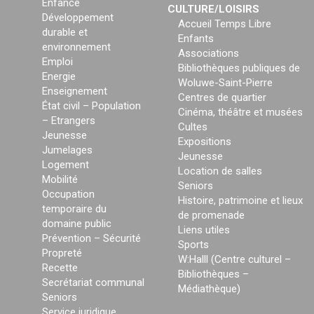
Enfance
CULTURE/LOISIRS
Développement
Accueil Temps Libre
durable et
Enfants
environnement
Associations
Emploi
Bibliothèques publiques de
Energie
Woluwe-Saint-Pierre
Enseignement
Centres de quartier
État civil – Population
Cinéma, théâtre et musées
– Etrangers
Cultes
Jeunesse
Expositions
Jumelages
Jeunesse
Logement
Location de salles
Mobilité
Seniors
Occupation
Histoire, patrimoine et lieux
temporaire du
de promenade
domaine public
Liens utiles
Prévention – Sécurité
Sports
Propreté
W:Halll (Centre culturel –
Recette
Bibliothèques –
Secrétariat communal
Médiathèque)
Seniors
Service juridique