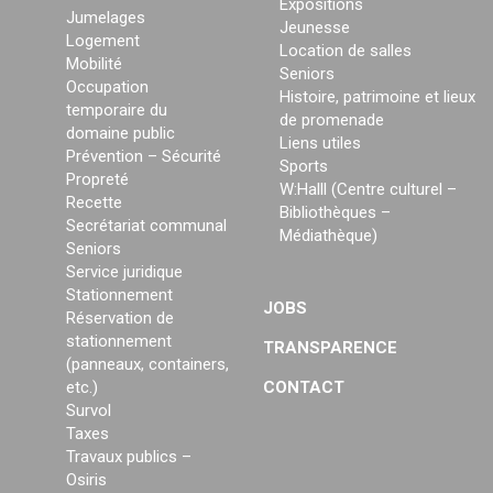
Expositions
Jumelages
Jeunesse
Logement
Location de salles
Mobilité
Seniors
Occupation
Histoire, patrimoine et lieux
temporaire du
de promenade
domaine public
Liens utiles
Prévention – Sécurité
Sports
Propreté
W:Halll (Centre culturel –
Recette
Bibliothèques –
Secrétariat communal
Médiathèque)
Seniors
Service juridique
Stationnement
JOBS
Réservation de
stationnement
TRANSPARENCE
(panneaux, containers,
etc.)
CONTACT
Survol
Taxes
Travaux publics –
Osiris