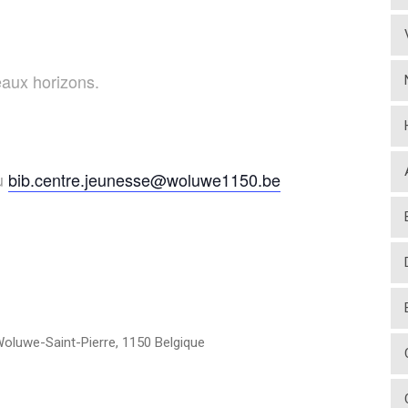
eaux horizons.
u
bib.centre.jeunesse@woluwe1150.be
oluwe-Saint-Pierre
,
1150
Belgique