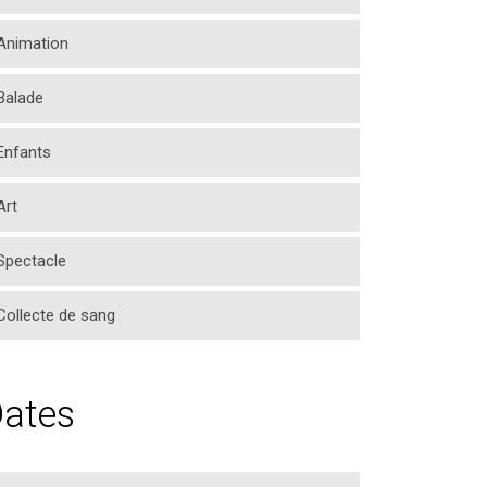
Animation
Balade
Enfants
Art
Spectacle
Collecte de sang
ates