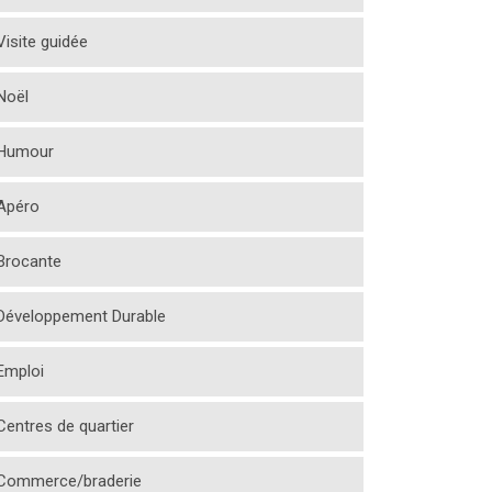
Visite guidée
Noël
Humour
Apéro
Brocante
Développement Durable
Emploi
Centres de quartier
Commerce/braderie