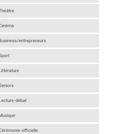
Théâtre
Cinéma
Business/entrepreneurs
Sport
Littérature
Seniors
Lecture-débat
Musique
Cérémonie officielle