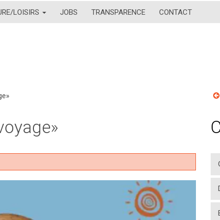
URE/LOISIRS
JOBS
TRANSPARENCE
CONTACT
ge»
 voyage»
C