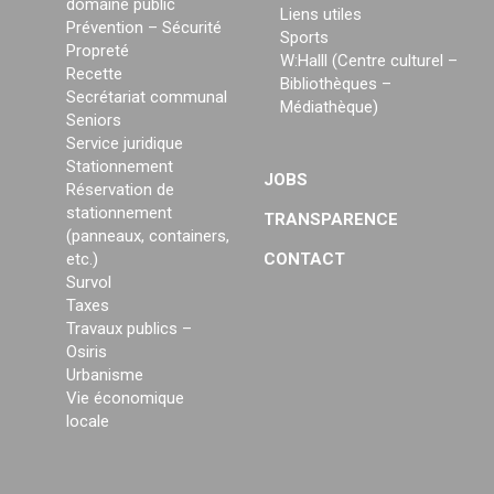
domaine public
Liens utiles
Prévention – Sécurité
Sports
Propreté
W:Halll (Centre culturel –
Recette
Bibliothèques –
Secrétariat communal
Médiathèque)
Seniors
Service juridique
Stationnement
JOBS
Réservation de
stationnement
TRANSPARENCE
(panneaux, containers,
etc.)
CONTACT
Survol
Taxes
Travaux publics –
Osiris
Urbanisme
Vie économique
locale