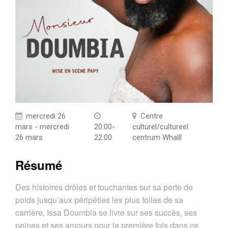
mercredi 26
Centre
mars - mercredi
20:00-
culturel/cultureel
26 mars
22:00
centrum Whalll
Résumé
Des histoires drôles et touchantes sur sa perte de
poids jusqu’aux péripéties les plus folles de sa
carrière, Issa Doumbia se livre sur ses succès, ses
peines et ses amours pour la première fois dans ce